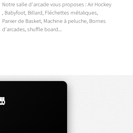
Notre salle d'arcade vous proposes : Air Hockey
, Babyfoot, Billard, Fléchettes métaliques,
Panier de Basket, Machine à peluche, Bornes
d'arcades, shuffle board...
🎳