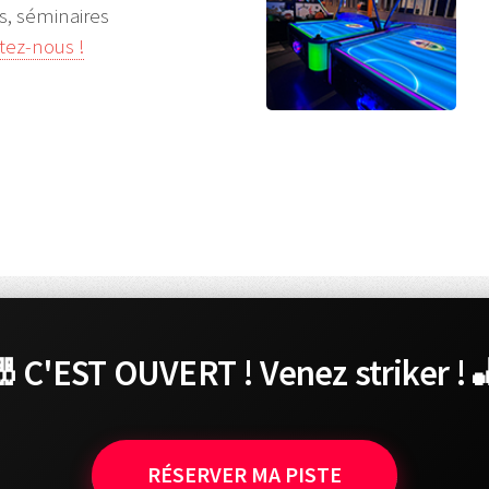
, séminaires
tez-nous !
 C'EST OUVERT ! Venez striker ! 
RÉSERVER MA PISTE