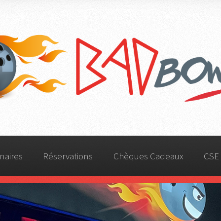
wling de l'Orangerie -
BadBowl Strasbou
naires
Réservations
Chèques Cadeaux
CSE