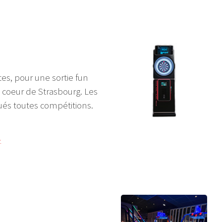
es, pour une sortie fun
n coeur de Strasbourg. Les
és toutes compétitions.
!