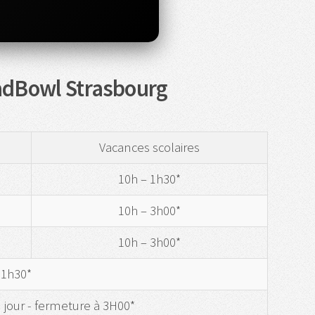
BadBowl Strasbourg
Vacances scolaires
10h – 1h30*
10h – 3h00*
10h – 3h00*
 1h30*
 jour - fermeture à 3H00*