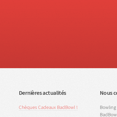
Dernières actualités
Nous c
Chèques Cadeaux BadBowl !
Bowling 
BadBowl