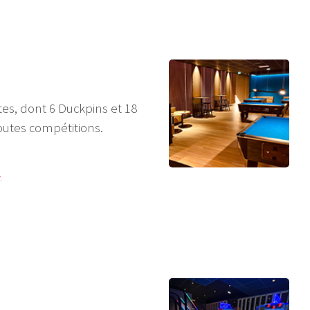
tes, dont 6 Duckpins et 18
outes compétitions.
!