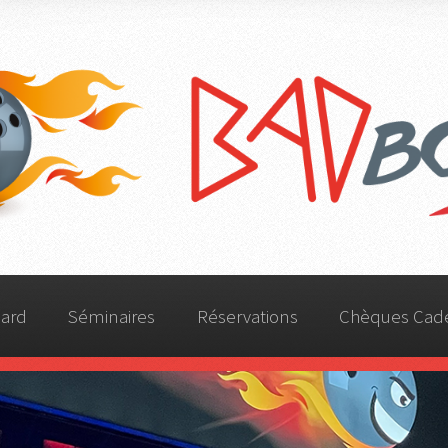
Bowling du Relief -
BadBowl Séléstat
lard
Séminaires
Réservations
Chèques Cad