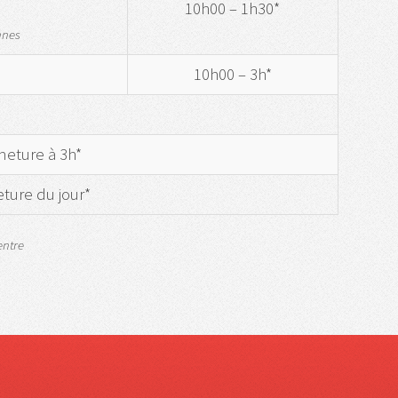
10h00 – 1h30*
nnes
10h00 – 3h*
meture à 3h*
eture du jour*
entre